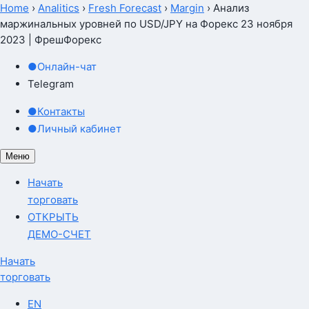
Home
›
Analitics
›
Fresh Forecast
›
Margin
›
Анализ
маржинальных уровней по USD/JPY на Форекс 23 ноября
2023 | ФрешФорекс
●
Онлайн-чат
Telegram
●
Контакты
●
Личный кабинет
Меню
Начать
торговать
ОТКРЫТЬ
ДЕМО-СЧЕТ
Начать
торговать
EN