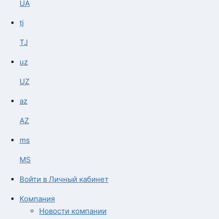
UA
tj
TJ
uz
UZ
az
AZ
ms
MS
Войти в Личный кабинет
Компания
Новости компании