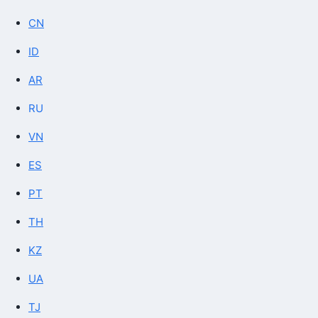
CN
ID
AR
RU
VN
ES
PT
TH
KZ
UA
TJ