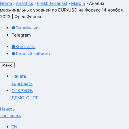
Home
›
Analitics
›
Fresh Forecast
›
Margin
›
Анализ
маржинальных уровней по EUR/USD на Форекс 14 ноября
2023 | ФрешФорекс
●
Онлайн-чат
Telegram
●
Контакты
●
Личный кабинет
Меню
Начать
торговать
ОТКРЫТЬ
ДЕМО-СЧЕТ
Начать
торговать
EN