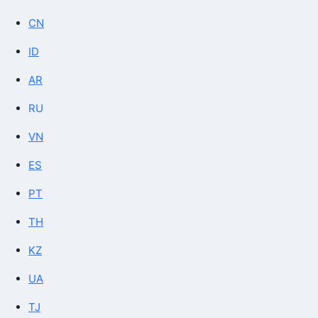
CN
ID
AR
RU
VN
ES
PT
TH
KZ
UA
TJ