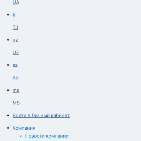
UA
tj
TJ
uz
UZ
az
AZ
ms
MS
Войти в Личный кабинет
Компания
Новости компании