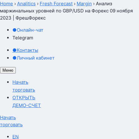
Home
›
Analitics
›
Fresh Forecast
›
Margin
›
Анализ
маржинальных уровней по GBP/USD на Форекс 09 ноября
2023 | ФрешФорекс
●
Онлайн-чат
Telegram
●
Контакты
●
Личный кабинет
Меню
Начать
торговать
ОТКРЫТЬ
ДЕМО-СЧЕТ
Начать
торговать
EN