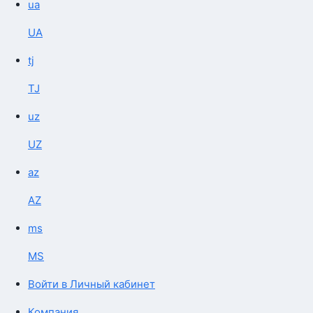
ua
UA
tj
TJ
uz
UZ
az
AZ
ms
MS
Войти в Личный кабинет
Компания