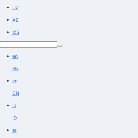
UZ
AZ
MS
en
EN
cn
CN
id
ID
ar