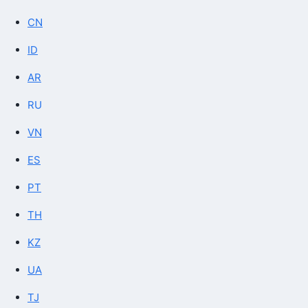
CN
ID
AR
RU
VN
ES
PT
TH
KZ
UA
TJ