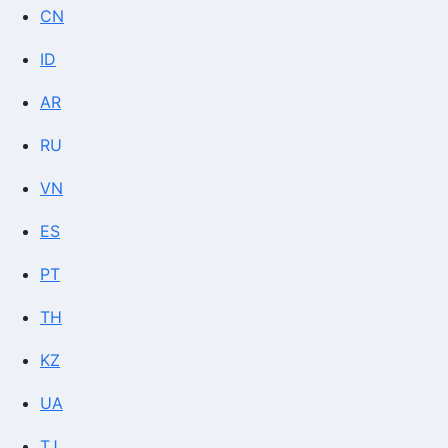
CN
ID
AR
RU
VN
ES
PT
TH
KZ
UA
TJ