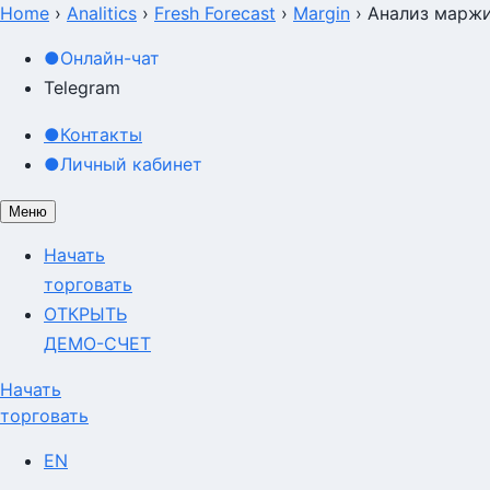
Home
›
Analitics
›
Fresh Forecast
›
Margin
›
Анализ маржи
●
Онлайн-чат
Telegram
●
Контакты
●
Личный кабинет
Меню
Начать
торговать
ОТКРЫТЬ
ДЕМО-СЧЕТ
Начать
торговать
EN