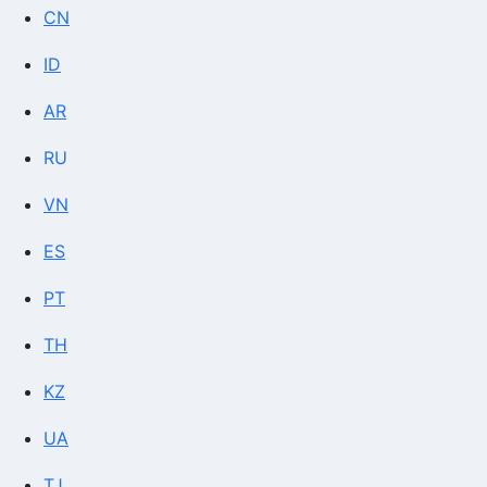
CN
ID
AR
RU
VN
ES
PT
TH
KZ
UA
TJ