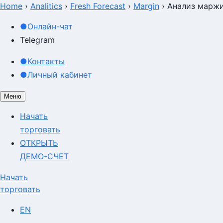
Home
›
Analitics
›
Fresh Forecast
›
Margin
›
Анализ маржи
●
Онлайн-чат
Telegram
●
Контакты
●
Личный кабинет
Меню
Начать
торговать
ОТКРЫТЬ
ДЕМО-СЧЕТ
Начать
торговать
EN