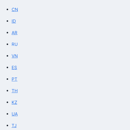
CN
ID
AR
RU
VN
ES
PT
TH
KZ
UA
TJ