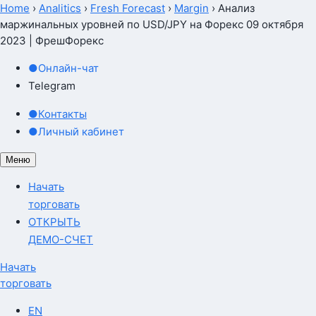
Home
›
Analitics
›
Fresh Forecast
›
Margin
›
Анализ
маржинальных уровней по USD/JPY на Форекс 09 октября
2023 | ФрешФорекс
●
Онлайн-чат
Telegram
●
Контакты
●
Личный кабинет
Меню
Начать
торговать
ОТКРЫТЬ
ДЕМО-СЧЕТ
Начать
торговать
EN