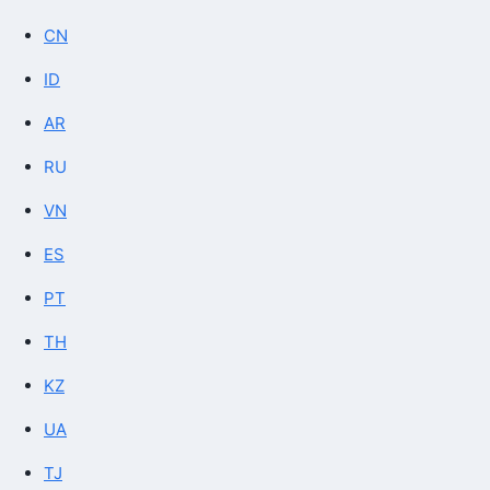
CN
ID
AR
RU
VN
ES
PT
TH
KZ
UA
TJ