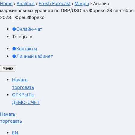
Home
›
Analitics
›
Fresh Forecast
›
Margin
›
Анализ
маржинальных уровней по GBP/USD на Форекс 28 сентября
2023 | ФрешФорекс
●
Онлайн-чат
Telegram
●
Контакты
●
Личный кабинет
Меню
Начать
торговать
ОТКРЫТЬ
ДЕМО-СЧЕТ
Начать
торговать
EN