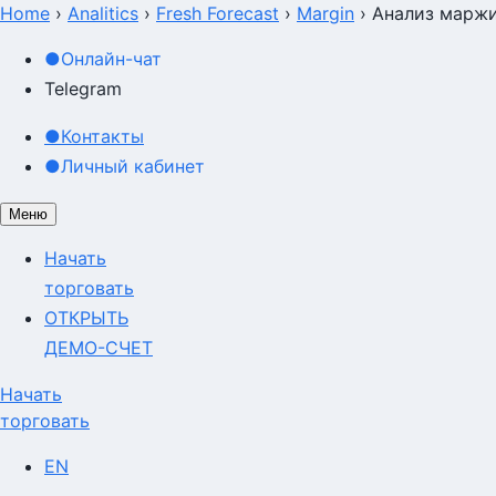
Home
›
Analitics
›
Fresh Forecast
›
Margin
›
Анализ маржи
●
Онлайн-чат
Telegram
●
Контакты
●
Личный кабинет
Меню
Начать
торговать
ОТКРЫТЬ
ДЕМО-СЧЕТ
Начать
торговать
EN