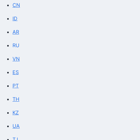
CN
ID
AR
RU
VN
ES
PT
TH
KZ
UA
TJ