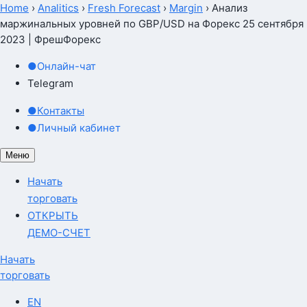
Home
›
Analitics
›
Fresh Forecast
›
Margin
›
Анализ
маржинальных уровней по GBP/USD на Форекс 25 сентября
2023 | ФрешФорекс
●
Онлайн-чат
Telegram
●
Контакты
●
Личный кабинет
Меню
Начать
торговать
ОТКРЫТЬ
ДЕМО-СЧЕТ
Начать
торговать
EN