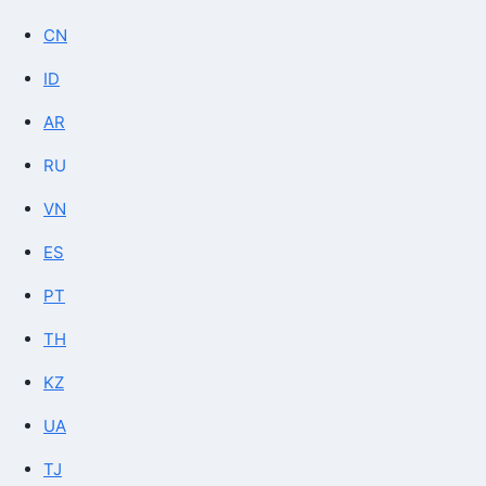
CN
ID
AR
RU
VN
ES
PT
TH
KZ
UA
TJ