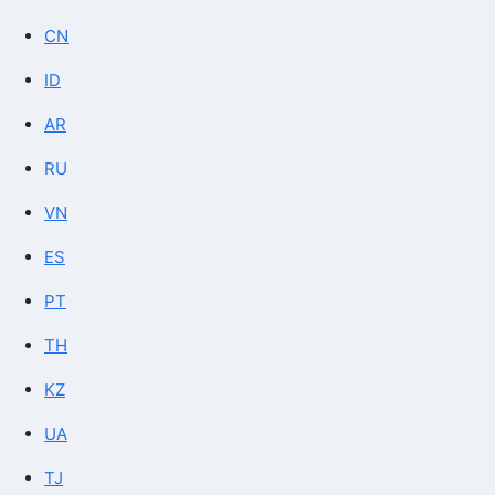
CN
ID
AR
RU
VN
ES
PT
TH
KZ
UA
TJ