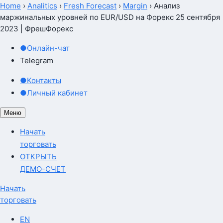
Home
›
Analitics
›
Fresh Forecast
›
Margin
›
Анализ
маржинальных уровней по EUR/USD на Форекс 25 сентября
2023 | ФрешФорекс
●
Онлайн-чат
Telegram
●
Контакты
●
Личный кабинет
Меню
Начать
торговать
ОТКРЫТЬ
ДЕМО-СЧЕТ
Начать
торговать
EN