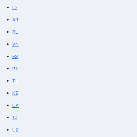
ID
AR
RU
VN
ES
PT
TH
KZ
UA
TJ
UZ