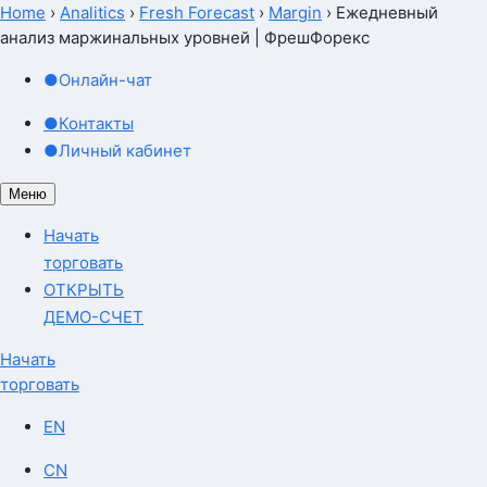
Home
›
Analitics
›
Fresh Forecast
›
Margin
›
Ежедневный
анализ маржинальных уровней | ФрешФорекс
●
Онлайн-чат
●
Контакты
●
Личный кабинет
Меню
Начать
торговать
ОТКРЫТЬ
ДЕМО-СЧЕТ
Начать
торговать
EN
CN