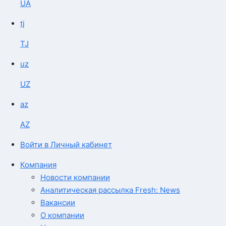
UA
tj
TJ
uz
UZ
az
AZ
Войти в Личный кабинет
Компания
Новости компании
Аналитическая рассылка Fresh: News
Вакансии
О компании