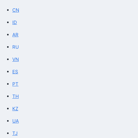
CN
ID
AR
RU
VN
ES
PT
TH
KZ
UA
TJ