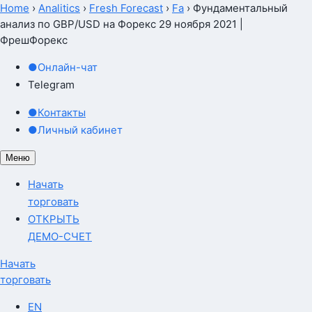
Home
›
Analitics
›
Fresh Forecast
›
Fa
›
Фундаментальный
анализ по GBP/USD на Форекс 29 ноября 2021 |
ФрешФорекс
●
Онлайн-чат
Telegram
●
Контакты
●
Личный кабинет
Меню
Начать
торговать
ОТКРЫТЬ
ДЕМО-СЧЕТ
Начать
торговать
EN