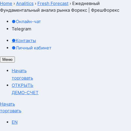
Home
›
Analitics
›
Fresh Forecast
›
Ежедневный
Фундаментальный анализ рынка Форекс | ФрешФорекс
●
Онлайн-чат
Telegram
●
Контакты
●
Личный кабинет
Меню
Начать
торговать
ОТКРЫТЬ
ДЕМО-СЧЕТ
Начать
торговать
EN