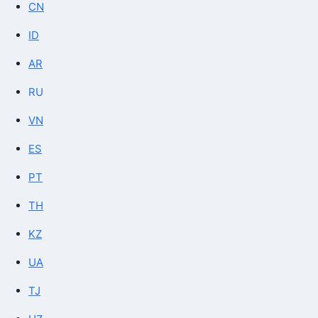
CN
ID
AR
RU
VN
ES
PT
TH
KZ
UA
TJ