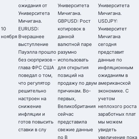
ожидания от
Университета
Университета
Университета
Мичигана.
Мичигана.
Мичигана.
GBPUSD: Рост
USDJPY:
10
EURUSD:
котировок в
Университет
ноября
Вчерашнее
данной
Мичигана
выступление
валютной паре
сегодня
Пауэлла прошло
разумно
представит
без сюрпризов –
использовать
данные по
глава ФРС США
для открытия
инфляционным
поведал о том,
позиций на
ожиданиям в
что регулятор
продажу по двум
американской
решительно
причинам. Во-
экономике. С
настроен на
первых,
учетом
снижение
Великобритания
неплохого роста
инфляции и
сейчас
заработных плат
готов повысить
представила
мы можем
ставки в слу
свежие данные
увидеть
по В
увеличение пока