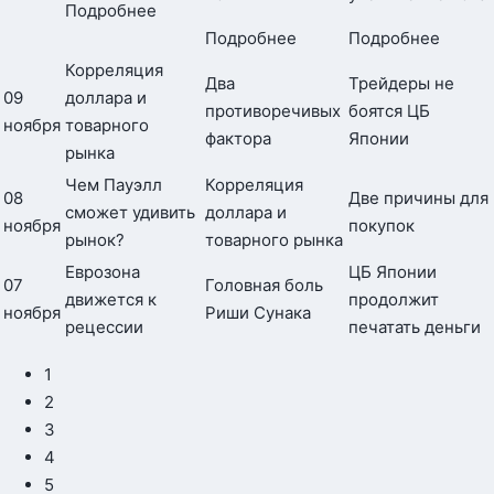
Подробнее
Подробнее
Подробнее
Корреляция
Два
Трейдеры не
09
доллара и
противоречивых
боятся ЦБ
ноября
товарного
фактора
Японии
рынка
Чем Пауэлл
Корреляция
08
Две причины для
сможет удивить
доллара и
ноября
покупок
рынок?
товарного рынка
Еврозона
ЦБ Японии
07
Головная боль
движется к
продолжит
ноября
Риши Сунака
рецессии
печатать деньги
1
2
3
4
5