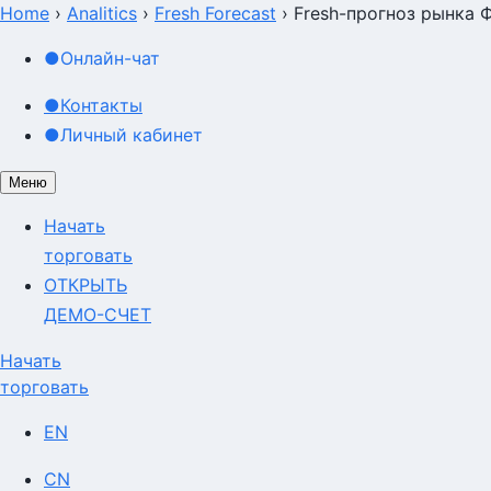
Home
›
Analitics
›
Fresh Forecast
›
Fresh-прогноз рынка 
●
Онлайн-чат
●
Контакты
●
Личный кабинет
Меню
Начать
торговать
ОТКРЫТЬ
ДЕМО-СЧЕТ
Начать
торговать
EN
CN