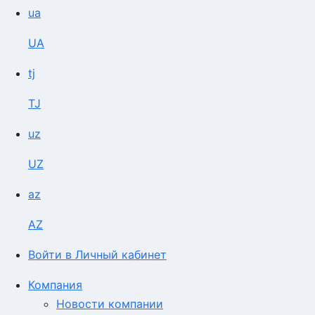
ua
UA
tj
TJ
uz
UZ
az
AZ
Войти в Личный кабинет
Компания
Новости компании