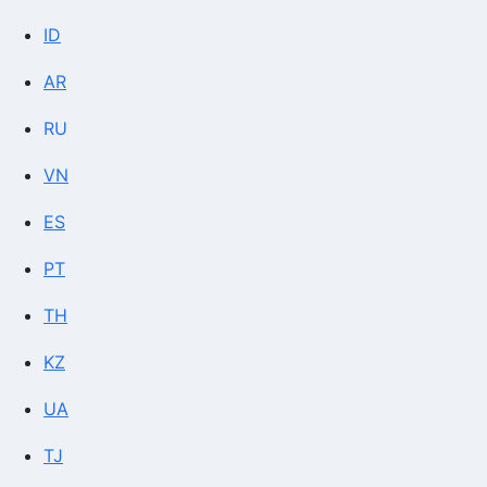
ID
AR
RU
VN
ES
PT
TH
KZ
UA
TJ