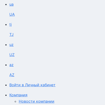
ua
UA
tj
TJ
uz
UZ
az
AZ
Войти в Личный кабинет
Компания
Новости компании