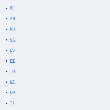
ID
AR
RU
VN
ES
PT
TH
KZ
UA
TJ