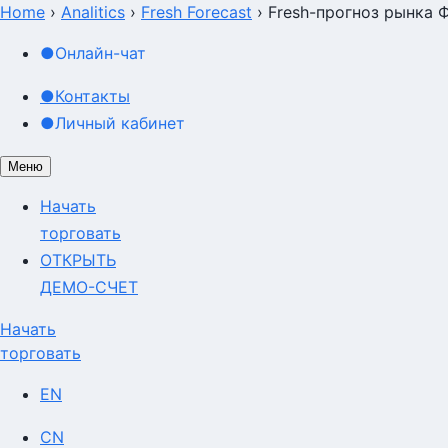
Home
›
Analitics
›
Fresh Forecast
›
Fresh-прогноз рынка 
●
Онлайн-чат
●
Контакты
●
Личный кабинет
Меню
Начать
торговать
ОТКРЫТЬ
ДЕМО-СЧЕТ
Начать
торговать
EN
CN