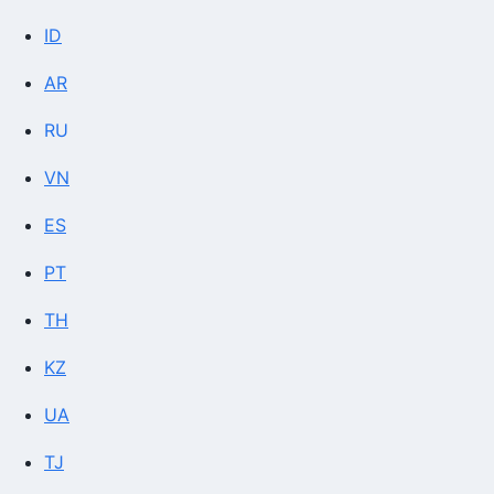
ID
AR
RU
VN
ES
PT
TH
KZ
UA
TJ