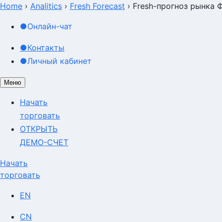
Home
›
Analitics
›
Fresh Forecast
›
Fresh-прогноз рынка Ф
●
Онлайн-чат
●
Контакты
●
Личный кабинет
Меню
Начать
торговать
ОТКРЫТЬ
ДЕМО-СЧЕТ
Начать
торговать
EN
CN