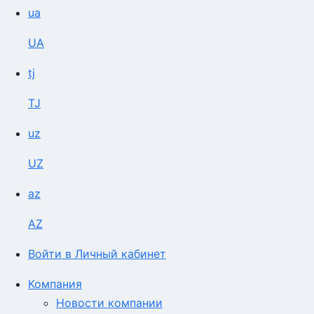
ua
UA
tj
TJ
uz
UZ
az
AZ
Войти в Личный кабинет
Компания
Новости компании