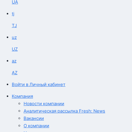
UA
tj
TJ
uz
UZ
az
AZ
Войти в Личный кабинет
Компания
Новости компании
Аналитическая рассылка Fresh: News
Вакансии
О компании