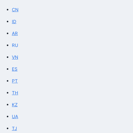
CN
ID
AR
RU
VN
ES
PT
TH
KZ
UA
TJ