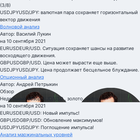
(3/8)
USDJPY
USD/JPY: валютная пара сохраняет горизонтальный
вектор движения
Волновой анализ
Автор: Василий Лукин
на 10 сентября 2021
EURUSD
EUR/USD. Ситуация сохраняет шансы на развитие
восходящего движения.
GBPUSD
GBP/USD. Цена может вырасти еще выше.
USDJPY
USD/JPY. Цена продолжает бесцельное блуждание.
Опционный анализ
Автор: Андрей Петрыкин
Обзор
Недельный обзор AUD/USD , золото, нефть
на 10 сентября 2021
EURUSD
EUR/USD: Новый импульс!
GBPUSD
GBP/USD: Обновление максимумов!
USDJPY
USD/JPY: Поглощение импульса!
Анализ маржинальных уровней