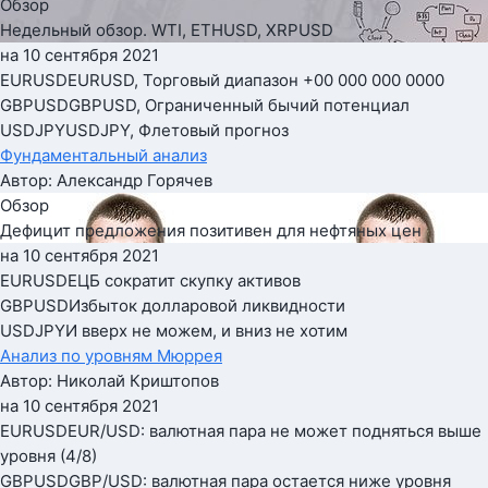
Обзор
Недельный обзор. WTI, ETHUSD, XRPUSD
на 10 сентября 2021
EURUSD
EURUSD, Торговый диапазон +00 000 000 0000
GBPUSD
GBPUSD, Ограниченный бычий потенциал
USDJPY
USDJPY, Флетовый прогноз
Фундаментальный анализ
Автор: Александр Горячев
Обзор
Дефицит предложения позитивен для нефтяных цен
на 10 сентября 2021
EURUSD
ЕЦБ сократит скупку активов
GBPUSD
Избыток долларовой ликвидности
USDJPY
И вверх не можем, и вниз не хотим
Анализ по уровням Мюррея
Автор: Николай Криштопов
на 10 сентября 2021
EURUSD
EUR/USD: валютная пара не может подняться выше
уровня (4/8)
GBPUSD
GBP/USD: валютная пара остается ниже уровня