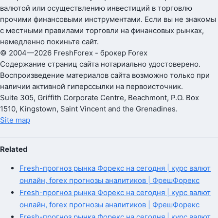
валютой или осуществлению инвестиций в торговлю
прочими финансовыми инструментами. Если вы не знакомы
с местными правилами торговли на финансовых рынках,
немедленно покиньте сайт.
© 2004—2026 FreshForex - брокер Forex
Содержание страниц сайта нотариально удостоверено.
Воспроизведение материалов сайта возможно только при
наличии активной гиперссылки на первоисточник.
Suite 305, Griffith Corporate Centre, Beachmont, P.O. Box
1510, Kingstown, Saint Vincent and the Grenadines.
Site map
Related
Fresh-прогноз рынка Форекс на сегодня | курс валют
онлайн, forex прогнозы аналитиков | ФрешФорекс
Fresh-прогноз рынка Форекс на сегодня | курс валют
онлайн, forex прогнозы аналитиков | ФрешФорекс
Fresh-прогноз рынка Форекс на сегодня | курс валют