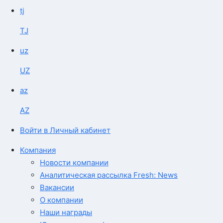
tj
TJ
uz
UZ
az
AZ
Войти в Личный кабинет
Компания
Новости компании
Аналитическая рассылка Fresh: News
Вакансии
О компании
Наши награды