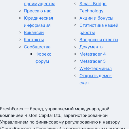
преимущества
Smart Bridge
Пресса о нас
Technology
Юридическая
Акции и бонусы
информация
Статистика нашей
Вакансии
работы
Контакты
Вопросы и ответы
Сообщества
Документы
Форекс
Metatrader 4
форум
Metatrader 5
WEB-терминал
Открыть демо-
счет
FreshForex — бренд, управляемый международной
компанией Riston Capital Ltd., зарегистрированной
Управлением по финансовому регулированию и надзору
(Сент-Винсент и Гренадины) с регистрационным номером