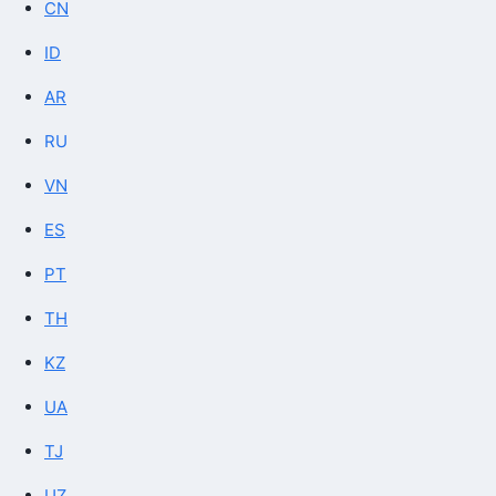
CN
ID
AR
RU
VN
ES
PT
TH
KZ
UA
TJ
UZ