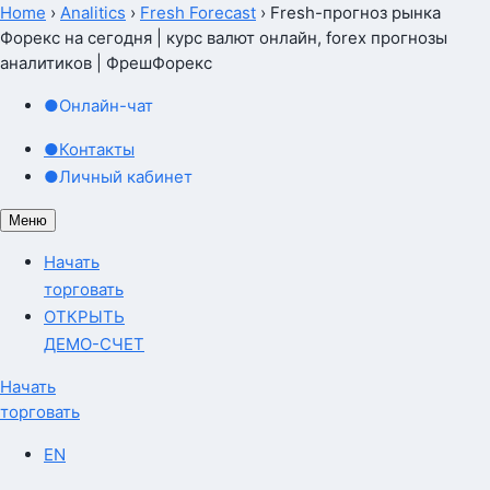
Home
›
Analitics
›
Fresh Forecast
›
Fresh-прогноз рынка
Форекс на сегодня | курс валют онлайн, forex прогнозы
аналитиков | ФрешФорекс
●
Онлайн-чат
●
Контакты
●
Личный кабинет
Меню
Начать
торговать
ОТКРЫТЬ
ДЕМО-СЧЕТ
Начать
торговать
EN