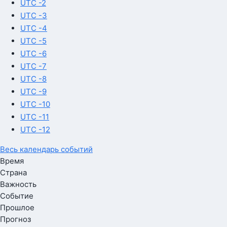
UTC -2
UTC -3
UTC -4
UTC -5
UTC -6
UTC -7
UTC -8
UTC -9
UTC -10
UTC -11
UTC -12
Весь календарь событий
Время
Страна
Важность
Событие
Прошлое
Прогноз