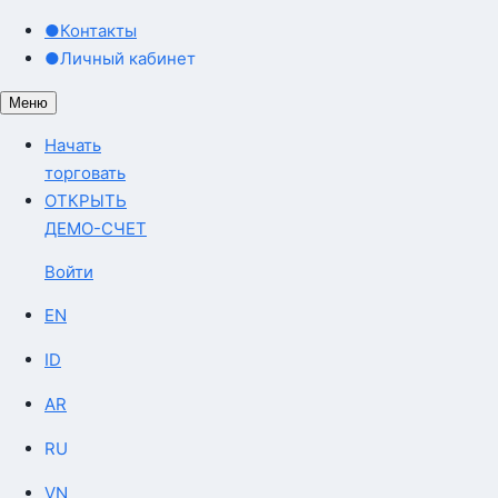
●
Контакты
●
Личный кабинет
Меню
Начать
торговать
ОТКРЫТЬ
ДЕМО-СЧЕТ
Войти
EN
ID
AR
RU
VN