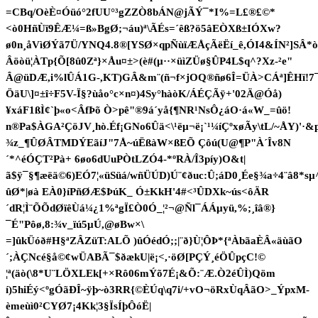
=CBq/OèÈ¤Óüó°2fUU°³gZZÒ8bÁN@jÃÝ¯*I%=L£®£©*
<ò0HñÙï9ÊÆ¼=ß»BgØ;¬áu)ª\ÃÉs=´êß?ö5âEÒXß±IÓXw?
ø0n¸åVìØÝã7Ü/YNQ4.8®[YSØ×qpÑùïÆÅçÃëËí_ê,ÓI4&ÍN²]SÂ*ò
Âöòü¦ÀTp{Õ[8û0Zª}×Åu¤±>(è#(µ··×üìZÜø§ÛP4L$q^?Xz-²e"
Â@üDÆ,i%lÛÁ1G-,KT)GÂ&m¨(ñ¬f×jOQ®ñø6Î=ÜÀ>CÁª]ÊHï!7¯
ÖäU\]¤±î÷F5V-Ï§?ùåo°c×n¤)4Sy°hàòK/ÁÉÇÃÿ+'02Ä@Óå)
¥xáF1ßÌ¢`þ«o<ÂfÞõ Ò>pê"®9á´yå{¶NR¹NsÔ¿áO·á«W_=ûö!
n®Pa$ÀGA²ÇöJV¸hò.Éf¡GNo6Ûä<\¹ëµ¬ë¡`¹¼íÇºxøÃy\tL/~ÅY)'·
¾z_¶ÛØÂTMDÝEãíJ"7Å~úËßàW×ßEÕ Çôú(U@¶P"À´Îv8N
´*^éÓÇT²Pà+ 6øo6dUuPÒtLZÓ4-*ºRÀ/Î3píy)O&t|
ã$ÿ¯§¶æëä©6)EÓ7¦«üSüá/wñÜÚD)Ú¨¢ðuc:Û;áD0¸Ée§¾a÷4¨â8*sµ
ûØ*|øà EÀ0}íPñØÆ$ÞúK_ Ó±KkH'4#<³ÛDXk~ús<ôÄR
´dR¦Ì¨ÕÕdØïêÙá¼¿1%ªgÏ£Ò0Ó_¦²¬@Ñl¯ÁÁµyü,%;¸îâ®}
¯É"Pôø,8:¾v_ïú5µÚ,@øBw×\
=]ûkÜóð#H§ªZÂZüT:ALÕ )ûÓédÓ;;|¨ð}Ù¦ÔÞ*{ªÀbãaÈÂ«äùãO
´;ÀÇNcé§å©¢wÜABÃ¯$ðækU|ë¡<,·öØ[PÇÝ¸éÖÛpçC!©­
¦ª(äò(\8*U¨LÖXLEk[+×Rô06mÝõ7É¡&Õ:¨Æ.Ò2éÛÌ)Qöm
í)5hiÉý<ºgÓãÐÎ~ÿþ~ò3RR{©ÈÚq\q7i/+vO¬öRxÙqÂãO>_ÝpxM-
èmeùì0²CYØ7¡4Kk¦3§ÏsÍþÔóË|