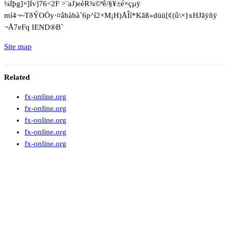
¼Ìþg]×]Ìv]76<2F >¨aJ)eèR¾©ªê/§¥±é×çµÿ
mí4¬~TðÝOÖy·¤âbàbà`6p^í2×M¡H)ÅÎí*Kãß»düü[¢(û\×}xHJãÿñÿ
¬Å7eFq IEND®B`
Site map
Related
fx-online.org
fx-online.org
fx-online.org
fx-online.org
fx-online.org