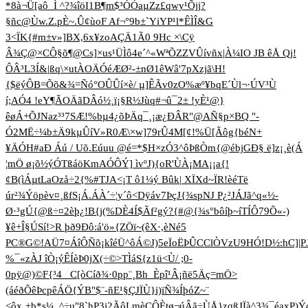
*8à¬Ü[aô_Ì ^?¾îöI1B¶m$³ÓÓaµZ­z£qwy¹Õjj?
§ñc@Ùw.Z.pÈ~.Û¢ùoF Af¬°9b±`YiYP¹l*ÊÌÎ&G
3<ÏK{#m±v»]BX,6x¥zoAÇÄ1Ã0 9Hc ×\Cÿ
Â¾Ç@×CÔ§õ¶@Cs]×us¹ÜÌô4e´^«WªÕZ­Z­VÛívñx|À¼IO JB êÅ Qj!
ÔÂ³L3Í&|ßq\×utÀOÄÓéÆØ²-±nØ1êWâ'7pXzjã\H!
{$ëýÔB=Õõ&¾=Ñó°OÛÛí×è/ µ]ÊÃv0zO%æº¥bqE´Ùl¬­­·Ú­V³Ù
í;AÓ4 !eY¶ÃOÄãDÂó½¸ï¡­§R½Jùq#¬û¯2± !yÈ¹@}
êøÁ+ÕJNaz³³7SÆ!%bµ4¿õÞÄq¯¸¡æ¿ÐÂR"@AÑ§p×BQ "-
Ó2MË÷¼b±Ä9kµÛíV»R­0Æ\×w]79rÛ4M[¢!%Ü[Ãôg{béN+
¥ÄÓH#aÐ Áú / Uõ.Eúuu @é=*$H×zÓ3^ôÞßÒm{@ébjGÐ§ ë]z¡¸è(Á
¦mÖ ø¡õ½ýÓTßáöKmAÓÔÝ] ìvºJ){oR'ÙÀ¡MA¡¡a{!
¢B(ìÁµtLaOzå÷2{%#TJA<¡T ô1¼ý Bûk| XÏXd~ÏR!èéTë
úr²¾Ýöpèv¤¸ßfS¡Á.ÁÀ´÷¦y´ô<Dÿáv7ÞçJ{¾spNJ P¿²JÁJã^q«½-
Ø·³gÚ{@ß÷¤2­èþ¿!B{j(%DÈ4Í$Ãf²gý?{#@{¾s°bôíþ~íTÍÔ79Õ«-)
¥ê+Î§ÚSí!>R þð9Ðô:á'ö»{ZÖï~(êX·,èNé5
PC®G©!AÜ7¤ÁîÔÑõ¡kîéÜ^ôÁ©J)5eÏoËÞÛCClÒVzU9HÓ!D½:hC]|P
%¯«zÀJ îÒ¡ýÊÍèÞ0jX(÷©>TÌáS{z1ü<Ù/ ;0-
0pÿ@)©F{³4 _C[òCíð¾·0pp¨¸Bh Èpî¹Â¡ñë5Äç=mÖ>
(áéðÕêÞcpêÁÖ{ÝB"$¨-ñE¹§ÇJÏÙ}i)ïÑ¾ÍþóZ~¨
<ôx¸±b*s¼_^÷u"8`hP3j2ÃôLmèCÔÈtø¬úÂã÷ÙÅ}zqßJÏà^3¾¯éaxP)Ý