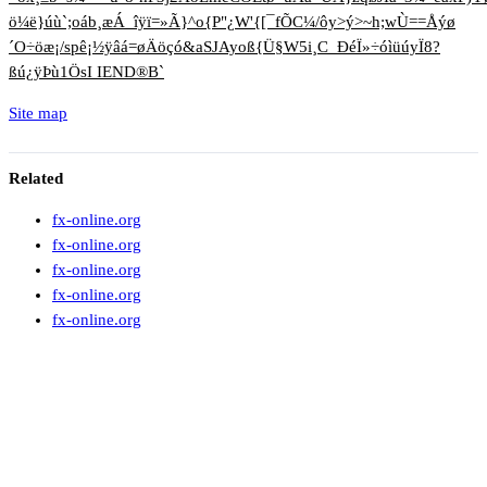
ö¼ë}úù`;oáb¸æÁ_îÿï=»Ã}^o{P"¿W'{[¯fÕC¼/ôy>ý>~h;wÙ==Åýø
´O÷öæ¡/spê¡½ÿâá=øÄöçó&aSJAyoß{Ü§W5i¸C_ÐéÏ»÷óìüúyÏ8?
ßú¿ÿÞù1ÖsI IEND®B`
Site map
Related
fx-online.org
fx-online.org
fx-online.org
fx-online.org
fx-online.org