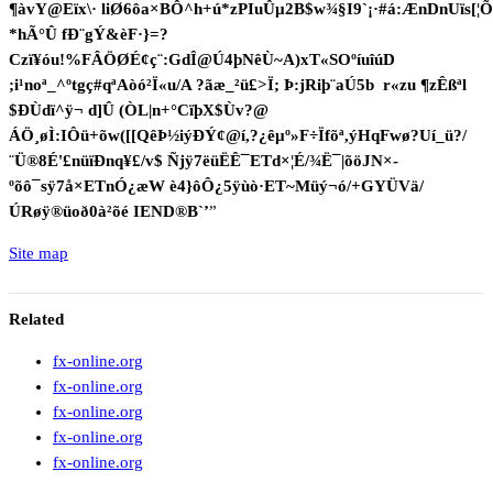
¶àvY@Eïx\· liØ6ôa×BÔ^h+ú*zPIuÛµ2B$w¾§I9`¡·#á:ÆnDnUïs[¦Õ-
*hÃ°Û fÐ¨gÝ&èF·}­=?
Czï¥óu!%FÂÖØÉ¢ç¨:GdÎ@Ú4þNêÙ~A)xT«SOºíuîúD
;i¹noª_^ºtgç#qªAòó²Ï«u/A ?ãæ_²ü£>Ï; Þ:jRiþ¨aÚ5b r«zu ¶zÊßªl
$ÐÙdï^ÿ¬ d]Û (ÒL|n+°CïþX$Ùv?@
ÁÖ¸øÌ­:IÔü+õw([[QêÞ½iýÐÝ¢@í,?¿êµº»F÷Ïfõª,ýHqFwø?Uí_ü?/
¨Ü®8É'£nüïÐnq¥£/v$ Ñjÿ7ëüËÊ¯ETd×¦É/¾Ë¯|õöJN×­
ºõô¯sÿ7å×ETnÓ¿æW è4}ôÔ¿5ÿùò·ET~Müý¬ó/+GYÜVä/
ÚRøÿ®üoð0à²õé IEND®B`
Site map
Related
fx-online.org
fx-online.org
fx-online.org
fx-online.org
fx-online.org